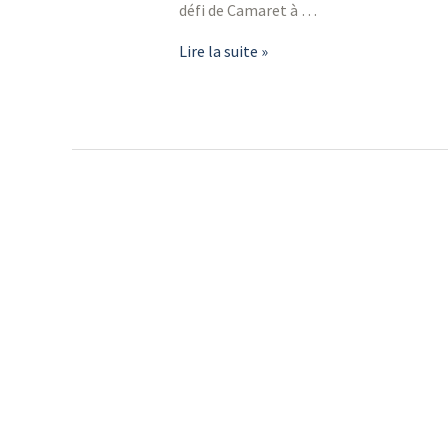
défi de Camaret à …
Jour
Lire la suite »
1
de
la
HOALEN
Br
Dz
CLASSIC
:
Programme
et
parcours
du
jour