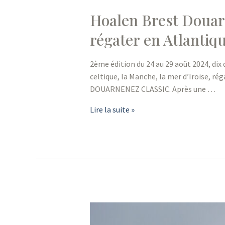
Hoalen Brest Douarn
régater en Atlantiq
2ème édition du 24 au 29 août 2024, dix 
celtique, la Manche, la mer d’Iroise, 
DOUARNENEZ CLASSIC. Après une …
Hoalen
Lire la suite »
Brest
Douarnenez
Classic
:Les
plus
beaux
voiliers
reviennent
régater en