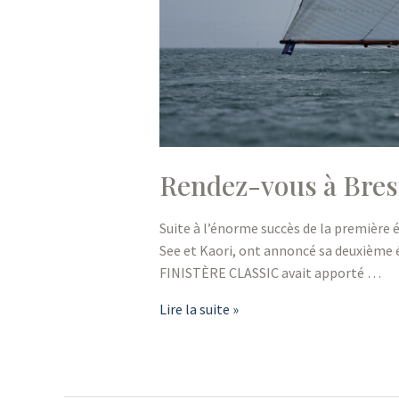
Rendez-vous à Bres
Suite à l’énorme succès de la première 
See et Kaori, ont annoncé sa deuxième é
FINISTÈRE CLASSIC avait apporté …
Rendez-
Lire la suite »
vous
à
Brest
et