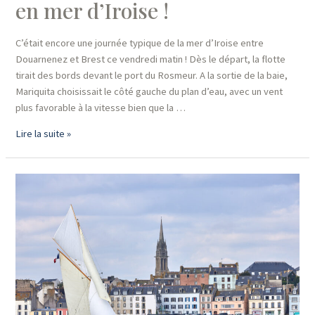
en mer d’Iroise !
C’était encore une journée typique de la mer d’Iroise entre
Douarnenez et Brest ce vendredi matin ! Dès le départ, la flotte
tirait des bords devant le port du Rosmeur. A la sortie de la baie,
Mariquita choisissait le côté gauche du plan d’eau, avec un vent
plus favorable à la vitesse bien que la …
Le
Lire la suite »
bon
combo
pour
une
4ème
journée
de
navigation
:
du
vent,