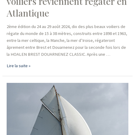
voiliers reviennent régater en
Atlantique
2ème édition du 24 au 29 août 2024, dix des plus beaux voiliers de
régate du monde de 15 à 38 mètres, construits entre 1898 et 1963,
entre la mer celtique, la Manche, la mer d’Iroise, régateront
âprement entre Brest et Douarnenez pour la seconde fois lors de
la HOALEN BREST DOUARNENEZ CLASSIC. Après une …
Hoalen
Lire la suite »
Brest
Douarnenez
Classic
:Les
plus
beaux
voiliers
reviennent
régater en
Atlantique