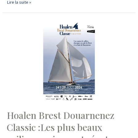
Jour
Lire la suite »
1
de
la
HOALEN
Br
Dz
CLASSIC
:
Programme
et
parcours
du
jour
Hoalen Brest Douarnenez
Classic :Les plus beaux