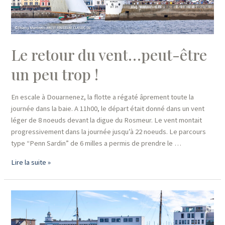
du
soleil
et..
des
Le retour du vent…peut-être
grains
en
un peu trop !
mer
d’Iroise
En escale à Douarnenez, la flotte a régaté âprement toute la
!
journée dans la baie. A 11h00, le départ était donné dans un vent
léger de 8 noeuds devant la digue du Rosmeur. Le vent montait
progressivement dans la journée jusqu’à 22 noeuds. Le parcours
type “Penn Sardin” de 6 milles a permis de prendre le …
Le
Lire la suite »
retour
du
vent…
peut-
être