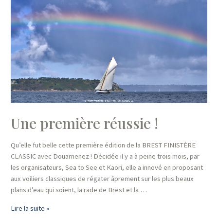
Brest
et
Douarnenez
du
24
au
29
août
2024
Une première réussie !
Qu’elle fut belle cette première édition de la BREST FINISTÈRE
CLASSIC avec Douarnenez ! Décidée il y a à peine trois mois, par
les organisateurs, Sea to See et Kaori, elle a innové en proposant
aux voiliers classiques de régater âprement sur les plus beaux
plans d’eau qui soient, la rade de Brest et la …
Une
Lire la suite »