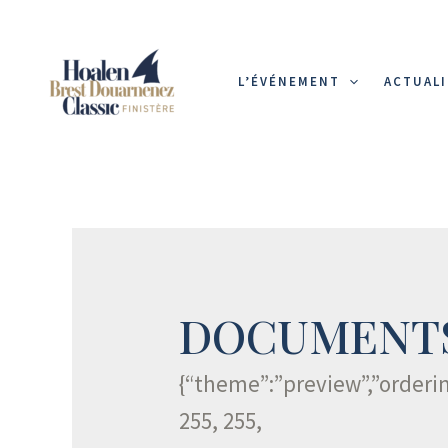
Aller
au
L’ÉVÉNEMENT
ACTUALI
contenu
DOCUMENTS
{“theme”:”preview”,”orderi
255, 255,