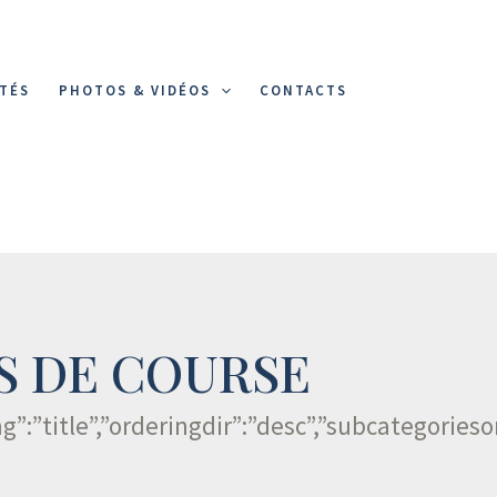
TÉS
PHOTOS & VIDÉOS
CONTACTS
 DE COURSE
ng”:”title”,”orderingdir”:”desc”,”subcategor