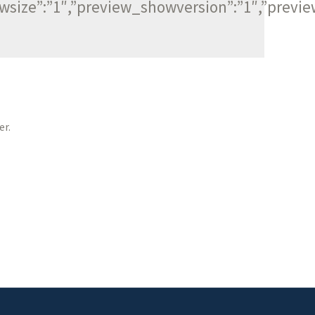
howsize”:”1″,”preview_showversion”:”1″,”prev
er.