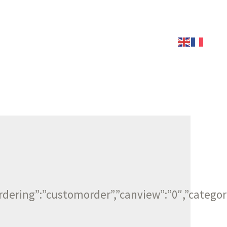
ESPACE MÉDIA
iesordering”:”customorder”,”canview”:”0″,”c